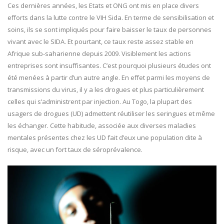
Ces dernières années, les Etats et ONG ont mis en place divers
efforts dans la lutte contre le VIH Sida. En terme de sensibilisation et
soins, ils se sont impliqués pour faire baisser le taux de personnes
vivant avec le SIDA. Et pourtant, ce taux reste assez stable en
Afrique sub-saharienne depuis 2009. Visiblement les actions
entreprises sont insuffisantes. C’est pourquoi plusieurs études ont
été menées à partir d’un autre angle. En effet parmi les moyens de
transmissions du virus, il y a les drogues et plus particulièrement
celles qui s’administrent par injection. Au Togo, la plupart des
usagers de drogues (UD) admettent réutiliser les seringues et même
les échanger. Cette habitude, associée aux diverses maladies
mentales présentes chez les UD fait d’eux une population dite à
risque, avec un fort taux de séroprévalence.