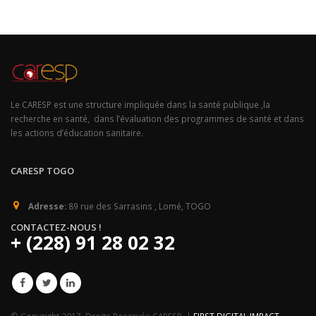
Le CARESP est une structure impliquée dans la santé publique ,la
recherche en santé, dans l’évaluation des programmes de santé et dans
les actions d’éducation sanitaire.
CARESP TOGO
Adresse:
89 rue des Sarrasins , Lomé, TOGO
CONTACTEZ-NOUS !
+ (228) 91 28 02 32
© Copyright 2017. Droits Reservés CARESP. |
FIRST DIGITAL IMPACT,