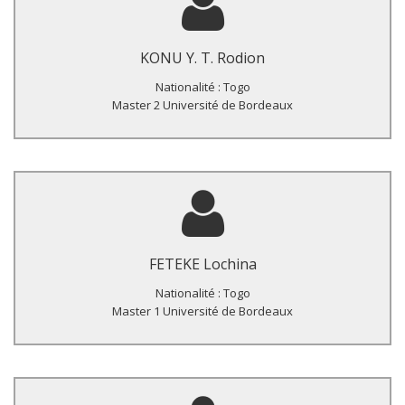
Titre du Master :
Prévalence du Sars-CoV-2 au sein des populations a haut
risque d’infection à Sars-CoV-2 à Lomé (Togo)
KONU Y. T. Rodion
Nationalité : Togo
Master 2 Université de Bordeaux
Titre du Master :
Description de la base de données utilisée pour le diagnostic
pédiatrique précoce du VIH au laboratoire BIOLIM : analyse
FETEKE Lochina
qualitative et quantitative.
Nationalité : Togo
Master 1 Université de Bordeaux