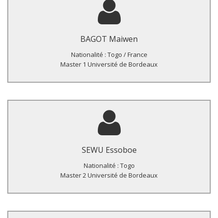
Titre du Master :
Etude descriptive sur les raisons de l’exclusion du don de sang
et la prévalence des maladies transmissibles par le sang chez
BAGOT Maiwen
ces sujets au Centre National de Transfusion Sanguine de
Lomé, Togo.
Nationalité : Togo / France
Master 1 Université de Bordeaux
Titre du Master :
Réponse clinique et immunologique à 6 et 12 mois chez des
patients infectés par le VIH en fonction du statut vis-à-vis de
SEWU Essoboe
l’infection par l’hépatite B au CHU Sylvanus Olympio de Lomé,
Togo.
Nationalité : Togo
Master 2 Université de Bordeaux