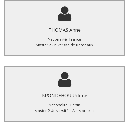
Titre du Master :
Connaissances, attitudes et pratiques des jeunes de 15-24 ans
infectes par le VIH en matière de santé sexuelle et
THOMAS Anne
reproductive, Lomé, Togo, 2015.
Nationalité : France
Master 2 Université de Bordeaux
Titre du Master :
Part de la stérilité masculine dans les infertilités de couple
dans une clinique spécialisée à Lomé, Togo.
KPONDEHOU Urlene
Nationalité : Bénin
Master 2 Université d’Aix-Marseille