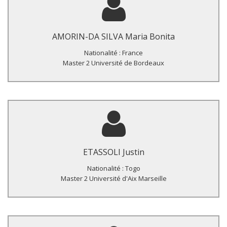
Titre du Master :
Hygiène menstruelle des jeunes filles scolarisées au Sud du
Togo : Connaissances, Attitudes et Pratiques.
AMORIN-DA SILVA Maria Bonita
Nationalité : France
Master 2 Université de Bordeaux
Titre du Master :
Evaluation de l’impact de 4 à 5 années de traitement de masse
sur les prévalences des schistosomiases et des
ETASSOLI Justin
géohelminthiases au Togo entre 2009 et 2015.
Nationalité : Togo
Master 2 Université d'Aix Marseille