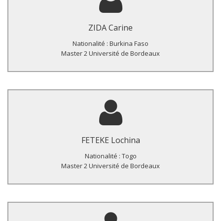
Couverture vaccinale et facteurs associés à la non complétude
vaccinale chez les enfants de 12 à 24 mois en milieu hospitalier
ZIDA Carine
à Lomé. Étude multicentrique.
Nationalité : Burkina Faso
Master 2 Université de Bordeaux
Titre du Master :
Prévalence de l’infection à VIH et des hépatites virales B et C
chez des donneurs de sang recrutés lors d’une campagne de
FETEKE Lochina
masse (cas de la journée mondiale du dong du sang) et au
Centre National de transfusion sanguine de Lomé, Togo.
Nationalité : Togo
Master 2 Université de Bordeaux