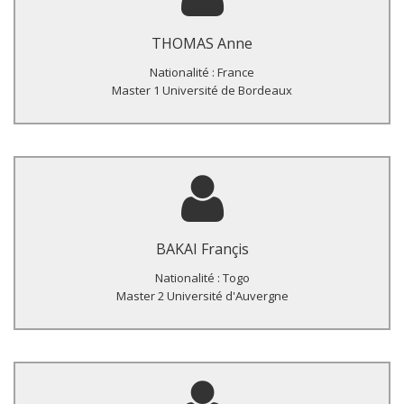
Profil des adolescents infectés par le VIH dans les centres de
prise en charge pédiatrique du VIH à Lomé (Togo) : un travail
THOMAS Anne
exploratoire.
Nationalité : France
Master 1 Université de Bordeaux
Titre du Master :
Satisfaction des bénéficiaires de l’assurance maladie
obligatoire dans la commune de Lomé, Togo.
BAKAI Françis
Nationalité : Togo
Master 2 Université d'Auvergne
Titre du Master :