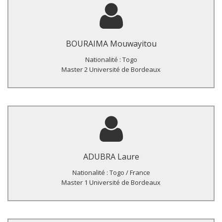
Titre du Master :
Accessibilité au diagnostic précoce du VIH chez les enfants nés
de mères infectées par le VIH dans deux centres hospitaliers
BOURAIMA Mouwayitou
urbains de Lomé, au Togo.
Nationalité : Togo
Master 2 Université de Bordeaux
Titre du Master :
Difficultés opérationnelles de la mise en place d’une étude en
milieu hospitalier : « prévalence de la co-affection VIH et cancer
ADUBRA Laure
en population hospitalière à Lomé, Togo.
Nationalité : Togo / France
Master 1 Université de Bordeaux