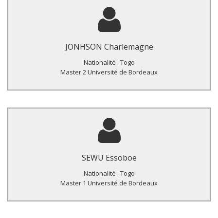
Titre du Master :
Prévalence de la résistance du virus de l’hépatite B à la
lamivudine et ses facteurs associés chez les patients co-
JONHSON Charlemagne
infectés VIH/VHB sous antirétroviraux à Lomé.
Nationalité : Togo
Master 2 Université de Bordeaux
Titre du Master :
Prévalence du VIH chez les Hommes ayant des rapports
sexuels avec d’autres, hommes et ses facteurs associés au
SEWU Essoboe
Togo en 2015.
Nationalité : Togo
Master 1 Université de Bordeaux